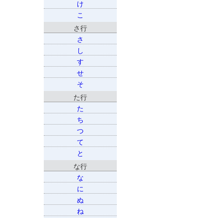
け
こ
さ行
さ
し
す
せ
そ
た行
た
ち
つ
て
と
な行
な
に
ぬ
ね