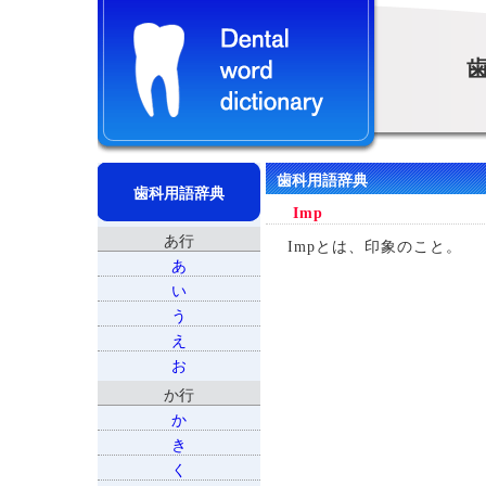
歯科用語辞典
歯科用語辞典
Imp
あ行
Impとは、印象のこと。
あ
い
う
え
お
か行
か
き
く