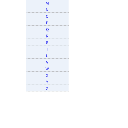
Ｍ
Ｎ
Ｏ
Ｐ
Ｑ
Ｒ
Ｓ
Ｔ
Ｕ
Ｖ
Ｗ
Ｘ
Ｙ
Ｚ