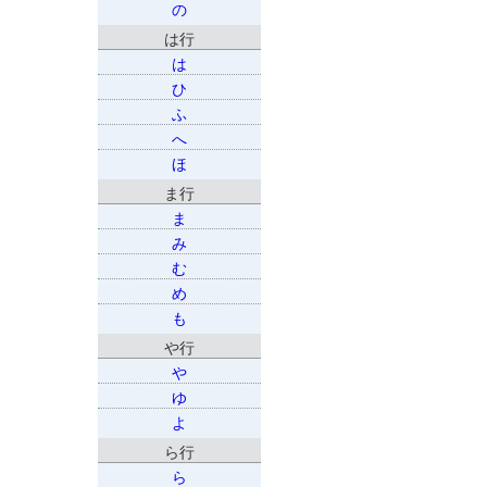
の
は行
は
ひ
ふ
へ
ほ
ま行
ま
み
む
め
も
や行
や
ゆ
よ
ら行
ら