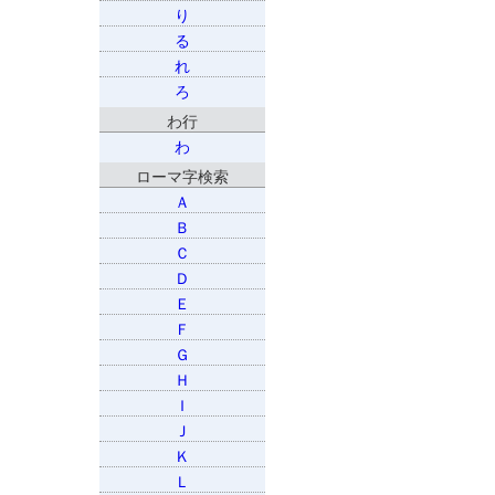
り
る
れ
ろ
わ行
わ
ローマ字検索
Ａ
Ｂ
Ｃ
Ｄ
Ｅ
Ｆ
Ｇ
Ｈ
Ｉ
Ｊ
Ｋ
Ｌ