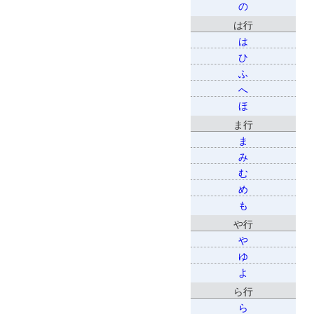
の
は行
は
ひ
ふ
へ
ほ
ま行
ま
み
む
め
も
や行
や
ゆ
よ
ら行
ら