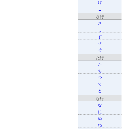
け
こ
さ行
さ
し
す
せ
そ
た行
た
ち
つ
て
と
な行
な
に
ぬ
ね