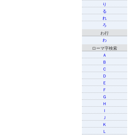
り
る
れ
ろ
わ行
わ
ローマ字検索
Ａ
Ｂ
Ｃ
Ｄ
Ｅ
Ｆ
Ｇ
Ｈ
Ｉ
Ｊ
Ｋ
Ｌ