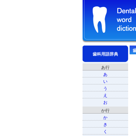
歯科用語辞典
あ行
あ
い
う
え
お
か行
か
き
く