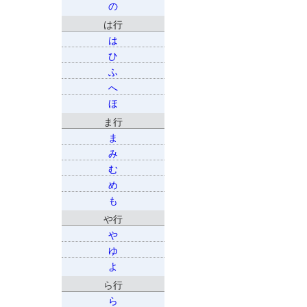
の
は行
は
ひ
ふ
へ
ほ
ま行
ま
み
む
め
も
や行
や
ゆ
よ
ら行
ら