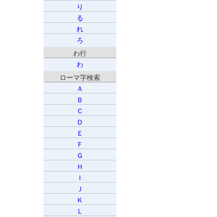
り
る
れ
ろ
わ行
わ
ローマ字検索
Ａ
Ｂ
Ｃ
Ｄ
Ｅ
Ｆ
Ｇ
Ｈ
Ｉ
Ｊ
Ｋ
Ｌ