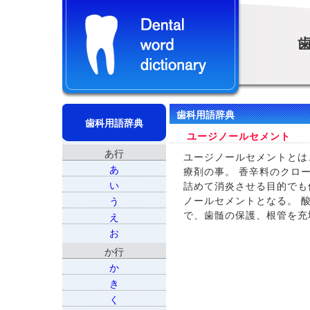
歯科用語辞典
歯科用語辞典
ユージノールセメント
あ行
ユージノールセメントとは
あ
療剤の事。 香辛料のクロ
い
詰めて消炎させる目的でも
ノールセメントとなる。 
う
で、歯髄の保護、根管を充
え
お
か行
か
き
く