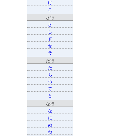
け
こ
さ行
さ
し
す
せ
そ
た行
た
ち
つ
て
と
な行
な
に
ぬ
ね